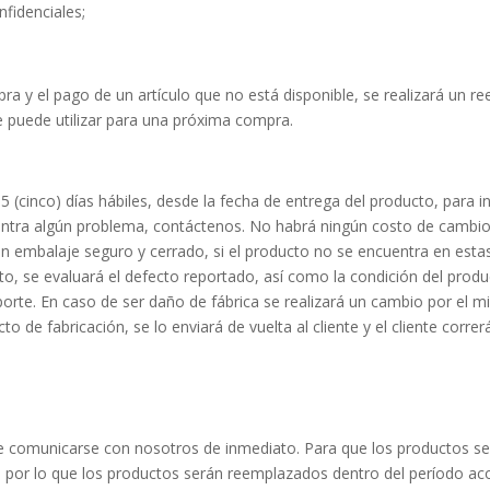
fidenciales;
a y el pago de un artículo que no está disponible, se realizará un re
e puede utilizar para una próxima compra.
05 (cinco) días hábiles, desde la fecha de entrega del producto, para 
entra algún problema, contáctenos. No habrá ningún costo de cambio 
n embalaje seguro y cerrado, si el producto no se encuentra en estas
o, se evaluará el defecto reportado, así como la condición del prod
nsporte. En caso de ser daño de fábrica se realizará un cambio por e
 de fabricación, se lo enviará de vuelta al cliente y el cliente correr
be comunicarse con nosotros de inmediato. Para que los productos se
 por lo que los productos serán reemplazados dentro del período ac